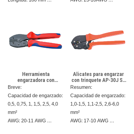
Peso: 0,25 kg
Longitud: 220 mm
Fiable y eficiente:
Peso: 0,45 kg
Perfectamente diseñado
Nuestra herramienta está
para proporcionar
diseñada con estricto
engarces consistentes en
cumplimiento de los
varios tamaños de
principios mecánicos,
receptáculos y pestañas
asegurando una
sin aislamiento, ideal para
transmisión de fuerza
Herramienta
Alicates para engarzar
tareas exigentes.
eficiente. El par se calcula
engarzadora con
con trinquete AP-30J Se
con precisión y cada
trinquete para
utilizan para
Breve:
Resumen:
terminales sin
engarzadores de
componente se optimiza
Capacidad de engarzado:
Capacidad de engarzado:
aislamiento (ESTILO
alambre con trinquete
para un rendimiento
EUROPEO) FSE-04WFL
para terminales no
0,5, 0,75, 1, 1,5, 2,5, 4,0
1,0-1,5, 1,1-2,5, 2,6-6,0
óptimo. Espere resultados
aislados de 17-10 AWG
mm²
mm²
(similar a 1,0-6 mm²)
confiables y un
AWG: 20-11 AWG
AWG: 17-10 AWG
funcionamiento sin
Longitud: 220 mm
Longitud: 250 mm
esfuerzo con esta