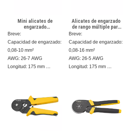
calcule con precisión el
componente y garantice
torque, optimice cada
una transmisión eficiente
Mini alicates de
Alicates de engarzado
componente y Garantizar
de la fuerza máxima.
engarzado
de rango múltiple para
una transmisión eficiente
autoajustables de rango
engarzado frontal de
Breve:
Breve:
múltiple para manguitos
punteras VSC10 16-4A
de la fuerza máxima.
Capacidad de engarzado:
Capacidad de engarzado:
de extremo VSC8 6-4A
0,08-10 mm²
0,08-16 mm²
AWG: 26-7 AWG
AWG: 26-5 AWG
Longitud: 175 mm
Longitud: 175 mm
Peso: 0,4 kg
Peso: 0,5 kg
Diseñados para brindar
Alicates de engarzado
versatilidad y precisión,
autoajustables para
estos alicates de
casquillos de alambre con
engarzado están
carga frontal.
desarrollados para
manejar una amplia gama