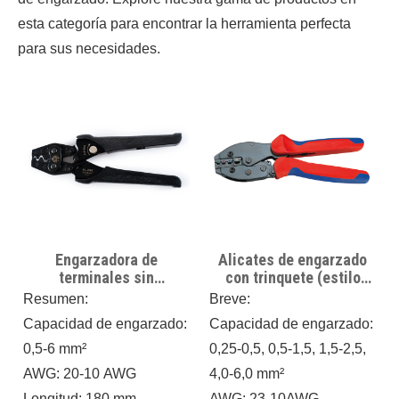
esta categoría para encontrar la herramienta perfecta
para sus necesidades.
Engarzadora de
Alicates de engarzado
terminales sin
con trinquete (estilo
aislamiento KL-2MA,
europeo) FSE-40J rango
Resumen:
Breve:
herramienta engarzadora
de engarzado: 0,25-6,0
Capacidad de engarzado:
Capacidad de engarzado:
de alambre de trinquete
mm²
20-10AWG
0,5-6 mm²
0,25-0,5, 0,5-1,5, 1,5-2,5,
AWG: 20-10 AWG
4,0-6,0 mm²
Longitud: 180 mm
AWG: 23-10AWG