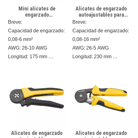
de manguitos de extremo,
Mini alicates de
Alicates de engarzado
lo que garantiza
engarzado
autoajustables para
engarzados consistentes
autoajustables de rango
manguitos de extremo
Breve:
Breve:
múltiple para manguitos
VSC12 16-6A
y de alta calidad en varios
Capacidad de engarzado:
Capacidad de engarzado:
de extremo VSC8-6-6A
tamaños. Perfecto para
0,08-6 mm²
0,08-16 mm²
profesionales que exigen
AWG: 26-10 AWG
AWG: 26-5 AWG
fiabilidad y eficiencia en
Longitud: 175 mm
Longitud: 230 mm
sus herramientas.
Peso: 0,41 kg
Peso: 0,5 kg
Versátil y preciso: estos
Modelo de rango múltiple
alicates de engarzado
con troquel hexagonal
están diseñados para
universal para engarzar
manejar varios manguitos
terminales de clavija
de extremo, ofreciendo
Diseñado para
resultados consistentes
profesionales: estos
en todo momento.
alicates de engarzado
Alicates de engarzado
Alicates de engarzado
manejan varios tamaños