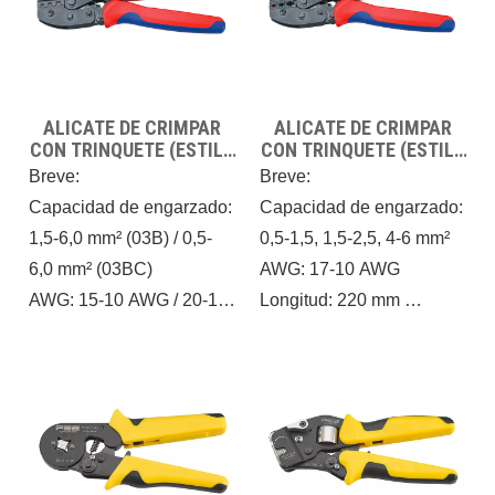
calcule con precisión el
mecánicos, calcule con
par, optimice cada
precisión el par, optimice
componente y garantice
cada componente y
una transmisión eficiente
garantice una transmisión
ALICATE DE CRIMPAR
ALICATE DE CRIMPAR
de la fuerza máxima.
eficiente de la fuerza
CON TRINQUETE (ESTILO
CON TRINQUETE (ESTILO
máxima.
EUROPEO) FSE-03B /
EUROPEO) FSE-30J
Breve:
Breve:
FSE-03BC
Capacidad de engarzado:
Capacidad de engarzado:
1,5-6,0 mm² (03B) / 0,5-
0,5-1,5, 1,5-2,5, 4-6 mm²
6,0 mm² (03BC)
AWG: 17-10 AWG
AWG: 15-10 AWG / 20-10
Longitud: 220 mm
AWG
Peso: 0,45 kg
Longitud: 220 mm
Diseñe la herramienta
Peso: 0,45 kg
cumpliendo estrictamente
Diseñe la herramienta en
los principios mecánicos,
estricto cumplimiento de
calcule con precisión el
los principios mecánicos,
par, optimice cada