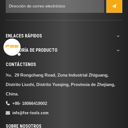
precisos y confiables en
todo momento.
ENLACES RÁPIDOS
CATEGORÍA DE PRODUCTO
CONTÁCTENOS
29 Rongchang Road, Zona Industrial Zhiguang,
No.
Distrito Liushi, Distrito Yueqing, Provincia de Zhejiang,
China.
+86- 18066419002

info@fse-tools.com

SOBRE NOSOTROS