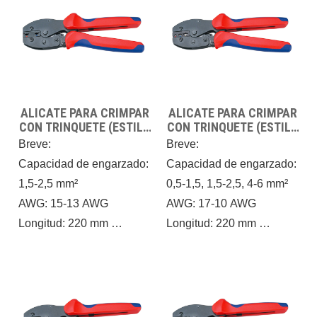
óptima. Confíe en nuestra
alicates están diseñados
herramienta
para manejar una
mecánicamente
variedad de manguitos de
perfeccionada para un
extremo, brindando
rendimiento confiable y
resultados consistentes y
eficiente.
ALICATE PARA CRIMPAR
ALICATE PARA CRIMPAR
de alta calidad en todo
CON TRINQUETE (ESTILO
CON TRINQUETE (ESTILO
momento.
EUROPEO) FSE-07FL
EUROPEO) FSE-03C
Breve:
Breve:
Capacidad de engarzado:
Capacidad de engarzado:
1,5-2,5 mm²
0,5-1,5, 1,5-2,5, 4-6 mm²
AWG: 15-13 AWG
AWG: 17-10 AWG
Longitud: 220 mm
Longitud: 220 mm
Peso: 0,45 kg
Peso: 0,45 kg
Diseñe la herramienta
Diseñe la herramienta
cumpliendo estrictamente
cumpliendo estrictamente
los principios mecánicos,
con los principios