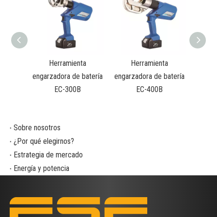
Herramienta
Herramienta
Cortador 
a
engarzadora de batería
engarzadora de batería
hidráulico a
EC-300B
EC-400B
8
Sobre nosotros
¿Por qué elegirnos?
Estrategia de mercado
Energía y potencia