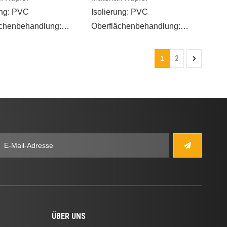
ung: PVC
Isolierung: PVC
ächenbehandlung:
Oberflächenbehandlung:
te/gelötete Naht
Verzinnte/gelötete Naht
chaften
Eigenschaften
1
2
 für alle gängigen
Hitzebeständig: -10 bis 75 °C
ischen)
Ermöglicht die universelle
emmenblöcke.
Verwendung mit
cht ein schnelles
Bolzen/Schrauben zur
ießen und Trennen
Befestigung an Geräten.
hten von
Ausgestellte Isolierung für
enten, bei denen
einfache Kabeleinführung.
hrauben oder
Gemäß UL 486-
n verwendet werden,
Anforderungen
trischen Kontakt mit
ht herzustellen
ÜBER UNS