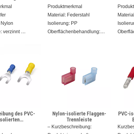
erkmal
Produktmerkmal
Produk
pfer
Material: Federstahl
Materia
: Nylon
Isolierung: PP
Isolier
: verzinnt
Oberflächenbehandlung:
Oberfl
ften
Verzinkt
Verzink
tändig: -20–100 °C
Eigenschaften
Eigensc
ngsverbindungen
●Hitzebeständig: -20~100℃
●Hitze
ail- und
●Klemme zum Anschluss von
●Klemm
leiße sind ohne
zwei oder mehr Leitern mittels
zwei od
 Abisolieren
Schraubklemmung
Schrau
ie Isolierung mit
ng gewährleistet
ässigkeit der
eibung des PVC-
Nylon-isolierte Flaggen-
PVC-is
g
isolierten
Trennleiste
ckanschlusses mit
– Kurzbeschreibung:
Kurzbe
her Einführung