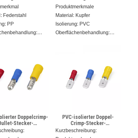
tmerkmal
Produktmerkmale
l: Federstahl
Material: Kupfer
ung: PP
Isolierung: PVC
ächenbehandlung:
Oberflächenbehandlung:
t
Verzinnt/gelötete
haften
Nähte
beständig: -20~100℃
●Hitzebeständig: -10~75℃
e zum Anschluss von
●Reduzieren Sie die
er mehr Leitern mittels
Möglichkeit einer
bklemmung
Klemmentrennung
olierter Doppelcrimp-
PVC-isolierter Doppel-
Bullet-Stecker-
Crimp-Stecker-
Trennschalter
Trennschalter
schreibung:
Kurzbeschreibung: