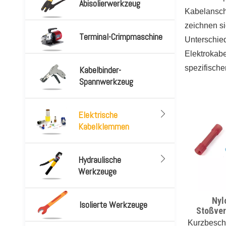
Abisolierwerkzeug
Kabelanschl
zeichnen si
Terminal-Crimpmaschine
Unterschied
Elektrokabe
spezifisch
Kabelbinder-
Spannwerkzeug
Elektrische
Kabelklemmen
Hydraulische
Werkzeuge
Nyl
Isolierte Werkzeuge
Stoßver
Kurzbesch