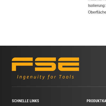
Isolierung:
Oberfläch
Verzinnt/
gelötetNah
● Passend 
(europäis
Stiftklem
●Ermöglich
Anschließ
von Kabel
Komponent
Stellschra
Klemmen v
um elektri
dem Kabel
SCHNELLE LINKS
PRODUKTKA