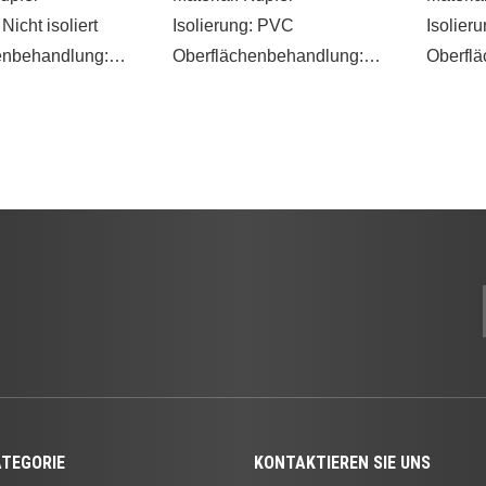
 Nicht isoliert
Isolierung: PVC
Isolier
enbehandlung:
Oberflächenbehandlung:
Oberfl
Verzinnte/gelötete Naht
Verzinn
teigenschaften
Eigenschaften
Eigens
»
für alle gängigen
Vielseitiger Klemmenblock-
Passend
chen)
Anschluss für einfache
(europä
menblöcke
Drahtverbindungen,
Stiftkl
t ein schnelles
kompatibel mit gängigen Pin-
Ermögli
en und Trennen
Typen.
Anschl
n von
Dieser Klemmenblock-
von Drä
en, bei denen
Anschluss ist so konzipiert,
Kompon
uben oder
dass er auf alle gängigen
Stellsc
erwendet werden,
europäischen Pin-Typen
Klemme
schen Kontakt mit
passt und so die
um elek
 herzustellen
Kompatibilität mit einer
dem Dra
TEGORIE
KONTAKTIEREN SIE UNS
breiten Palette von