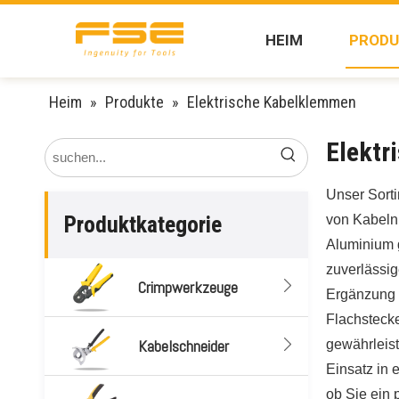
HEIM
PRODU
Heim
»
Produkte
»
Elektrische Kabelklemmen
Elektr
Unser Sort
Produktkategorie
von Kabeln
Aluminium g
zuverlässig
Crimpwerkzeuge
Ergänzung f
Flachstecke
Kabelschneider
gewährleist
Einsatz in 
ob Sie ein 