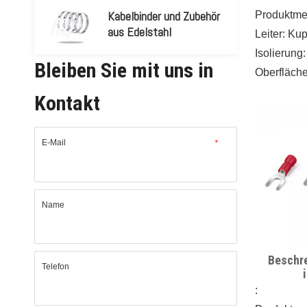
Kabelbinder und Zubehör
Produktm
aus Edelstahl
Leiter: Ku
Isolierung
Bleiben Sie mit uns in
Oberfläche
Eigenscha
Kontakt
●Hitzebes
●Durchga
E-Mail
*
sowie Pigt
Abzweigsp
vorheriges
Name
möglich. D
Verriegelu
die Zuverl
Beschr
Verbindun
Telefon
Flachste
:
einfac