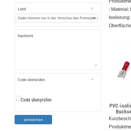
Produktm
: Material:
Land
*
Isolierung
Oberfläch
Verzinnt/g
Nachricht
Nähte
●Hitzebes
●Terminals
und entfer
dass die
Code überprüfen
*
Befestigu
vollständi
müssen
PVC-isoli
●Ausgestel
Buchse
einfaches 
Kurzbesch
einreichen
Kabels
Produktm